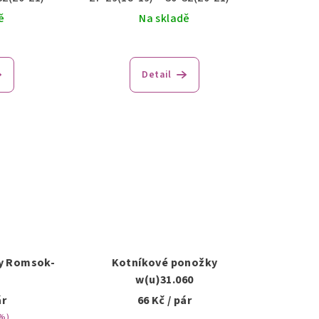
ě
Na skladě
Detail
y Romsok-
Kotníkové ponožky
w(u)31.060
ár
66 Kč
/ pár
 %)