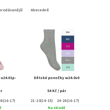
prodávanější
Abecedně
u24.01p-
Dětské ponožky w24.0s0
ár
54 Kč
/ pár
26(16-17)
21-23(14-15)
24-26(16-17)
ě
Na skladě