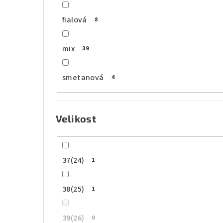
fialová
8
mix
39
smetanová
4
Velikost
37(24)
1
38(25)
1
39(26)
0