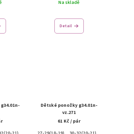
ě
Na skladě
Detail
g34.01n-
Dětské ponožky g34.01n-
vz.271
ár
61 Kč
/ pár
32(20-21)
27-29(18-19)
30-32(20-21)