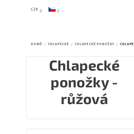
Přejít
CZK
na
obsah
DOMŮ
/
CHLAPECKÉ
/
CHLAPECKÉ PONOŽKY
/
CHLAPE
Chlapecké
ponožky -
růžová