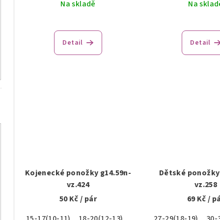
Na skladě
Na sklad
Detail
Detail
Kojenecké ponožky g14.59n-
Dětské ponožky 
vz.424
vz.258
50 Kč
/ pár
69 Kč
/ p
15-17(10-11)
18-20(12-13)
27-29(18-19)
30-