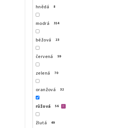
hnědá
8
modrá
314
béžová
23
červená
59
zelená
70
oranžová
32
růžová
56
žlutá
49