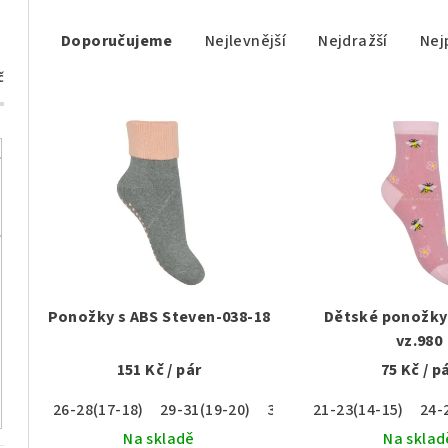
Ř
Doporučujeme
Nejlevnější
Nejdražší
Nej
a
č
z
V
e
ý
n
p
í
i
p
s
r
p
o
Ponožky s ABS Steven-038-18
Dětské ponožky 
r
vz.980
d
151 Kč
/ pár
75 Kč
/ p
o
u
26-28(17-18)
29-31(19-20)
32-34(21-22)
21-23(14-15)
24-
d
k
Na skladě
Na sklad