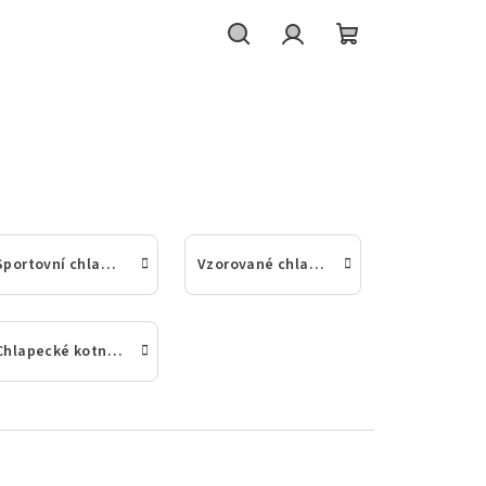
Hledat
Přihlášení
Nákupní
košík
Sportovní chlapecké ponožky
Vzorované chlapecké ponožky
Chlapecké kotníkové a nízké ponožky