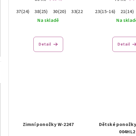
37(24)
38(25)
30(20)
33(22)
35(23)
23(15-16)
21(14)
Na skladě
Na sklad
Detail
Detail
Zimní ponožky W-2247
Dětské ponožky
004HL2