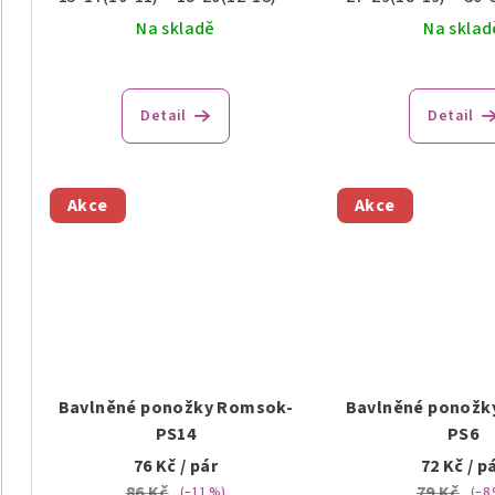
Na skladě
Na sklad
Detail
Detail
Akce
Akce
Bavlněné ponožky Romsok-
Bavlněné ponožk
PS14
PS6
76 Kč
/ pár
72 Kč
/ p
86 Kč
79 Kč
(–11 %)
(–8