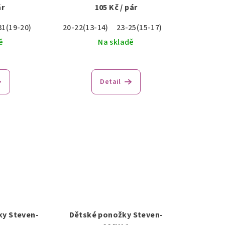
ár
105 Kč
/ pár
31(19-20)
20-22(13-14)
23-25(15-17)
ě
Na skladě
Detail
ky Steven-
Dětské ponožky Steven-