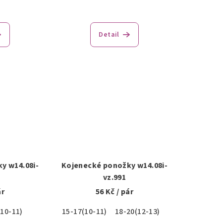
Detail
y w14.08i-
Kojenecké ponožky w14.08i-
vz.991
ár
56 Kč
/ pár
(10-11)
15-17(10-11)
18-20(12-13)