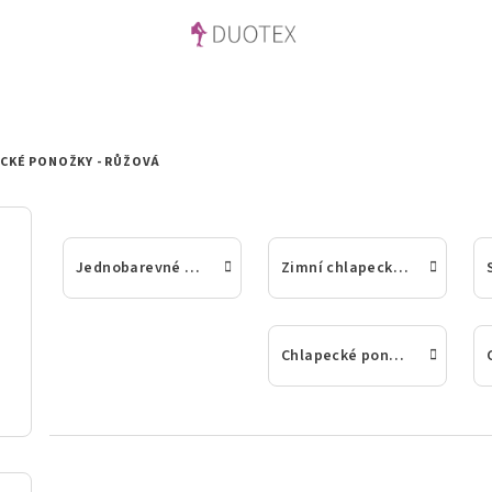
CKÉ PONOŽKY - RŮŽOVÁ
Jednobarevné chlapecké ponožky
Zimní chlapecké ponožky
Chlapecké ponožky z bambusu nebo 100% bavlny