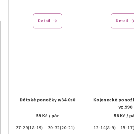
u
t
k
ů
Detail
Detail
t
ů
Dětské ponožky w34.0s0
Kojenecké ponožk
vz.990
59 Kč
/ pár
56 Kč
/ p
27-29(18-19)
30-32(20-21)
12-14(8-9)
15-17