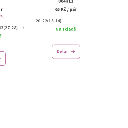
004HL1
ár
65 Kč
/ pár
 %)
20-22(13-14)
43(27-28)
44-46(29-30)
Na skladě
ě
Detail