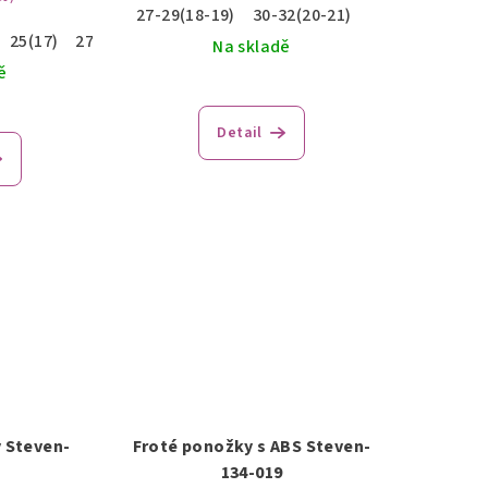
27-29(18-19)
30-32(20-21)
25(17)
27(18)
29(19)
Na skladě
ě
Detail
 Steven-
Froté ponožky s ABS Steven-
134-019