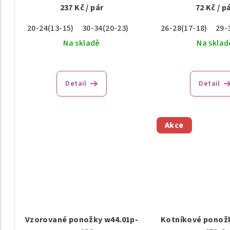
237 Kč
/ pár
72 Kč
/ p
20-24(13-15)
30-34(20-23)
26-28(17-18)
29-
Na skladě
Na sklad
Průměrné
hodnocení
Detail
Detail
produktu
je
4,5
z
Akce
5
hvězdiček.
Vzorované ponožky w44.01p-
Kotníkové ponož