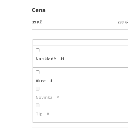
P
o
Cena
s
39
Kč
238
K
t
r
a
Na skladě
56
n
n
Akce
8
í
p
Novinka
0
a
Tip
0
n