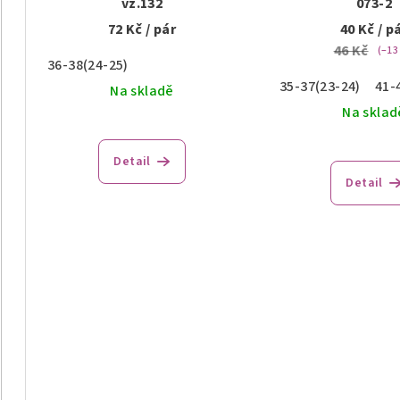
vz.132
073-2
72 Kč
/ pár
40 Kč
/ p
46 Kč
(–13
36-38(24-25)
35-37(23-24)
41-
Na skladě
Na sklad
Detail
Detail