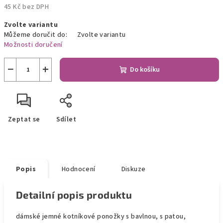
45 Kč bez DPH
Měrná
Zvolte variantu
cena:
Můžeme doručit do:
Zvolte variantu
Možnosti doručení
−
+
Do košíku
Zeptat se
Sdílet
Popis
Hodnocení
Diskuze
Detailní popis produktu
dámské jemné kotníkové ponožky s bavlnou, s patou,