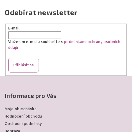
Odebírat newsletter
E-mail
Vložením e-mailu souhlasíte s
podmínkami ochrany osobních
údajů
Přihlásit se
Z
á
p
Informace pro Vás
a
Moje objednávka
t
Hodnocení obchodu
í
Obchodní podmínky
Doprava