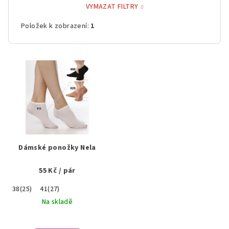
VYMAZAT FILTRY
Položek k zobrazení:
1
V
ý
p
i
s
p
r
Dámské ponožky Nela
o
55 Kč
/ pár
d
u
38(25)
41(27)
k
Na skladě
t