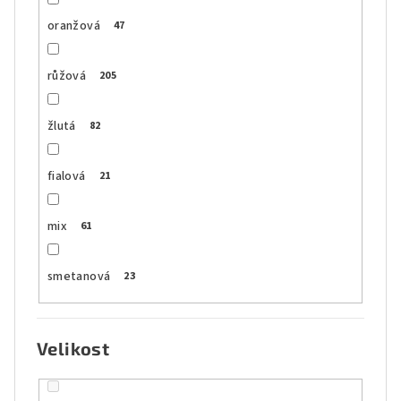
oranžová
47
růžová
205
žlutá
82
fialová
21
mix
61
smetanová
23
Velikost