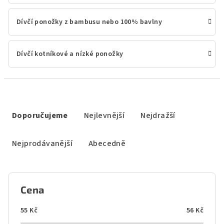
Dívčí ponožky z bambusu nebo 100% bavlny
Dívčí kotníkové a nízké ponožky
Ř
a
Doporučujeme
Nejlevnější
Nejdražší
z
e
Nejprodávanější
Abecedně
n
í
p
Cena
r
o
55
Kč
56
Kč