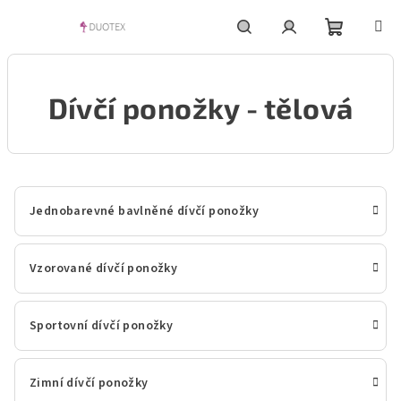
Přejít
na
obsah
Nákupní
Hledat
Přihlášení
Dívčí ponožky - tělová
košík
Jednobarevné bavlněné dívčí ponožky
Vzorované dívčí ponožky
Sportovní dívčí ponožky
Zimní dívčí ponožky