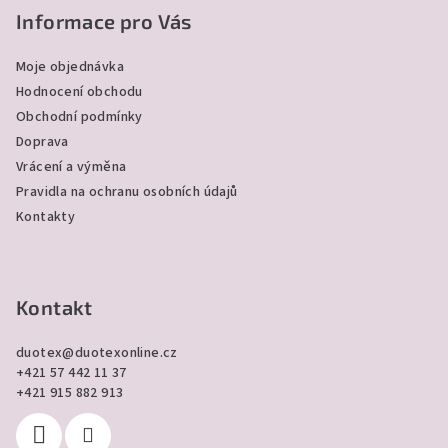
p
p
Informace pro Vás
i
a
s
Moje objednávka
u
t
Hodnocení obchodu
í
Obchodní podmínky
Doprava
Vrácení a výměna
Pravidla na ochranu osobních údajů
Kontakty
Kontakt
duotex
@
duotexonline.cz
+421 57 442 11 37
+421 915 882 913