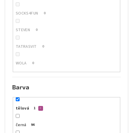
SOCKS4FUN
0
STEVEN
0
TATRASVIT
0
WOLA
0
Barva
tělová
1
černá
94