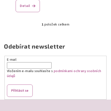
ů
Detail
1
položek celkem
O
v
l
á
Odebírat newsletter
d
a
E-mail
c
í
Vložením e-mailu souhlasíte s
podmínkami ochrany osobních
p
údajů
r
v
k
Přihlásit se
y
v
Z
ý
á