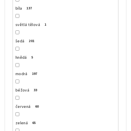
bíla
137
světlá tělová
1
šedá
201
hnědá
5
modrá
197
béžová
33
červená
60
zelená
65