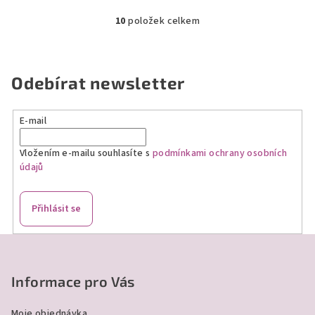
10
položek celkem
O
v
l
á
Odebírat newsletter
d
a
E-mail
c
í
Vložením e-mailu souhlasíte s
podmínkami ochrany osobních
p
údajů
r
v
k
Přihlásit se
y
v
Z
ý
á
p
p
Informace pro Vás
i
a
s
Moje objednávka