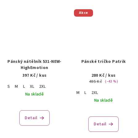
Akce
Pánský nátělník 531-NEW-
Pánské tričko Patrik
HighEmotion
397 Kč
/ kus
280 Kč
/ kus
495 Kč
(–43 %)
S
M
L
XL
2XL
M
L
2XL
Na skladě
Na skladě
Detail
Detail