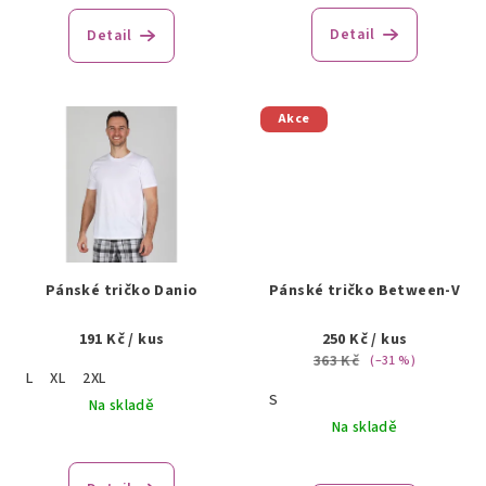
ů
Detail
Detail
Akce
Pánské tričko Danio
Pánské tričko Between-V
191 Kč
/ kus
250 Kč
/ kus
363 Kč
(–31 %)
L
XL
2XL
S
Na skladě
Na skladě