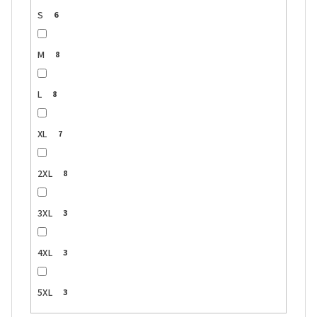
S
6
M
8
L
8
XL
7
2XL
8
3XL
3
4XL
3
5XL
3