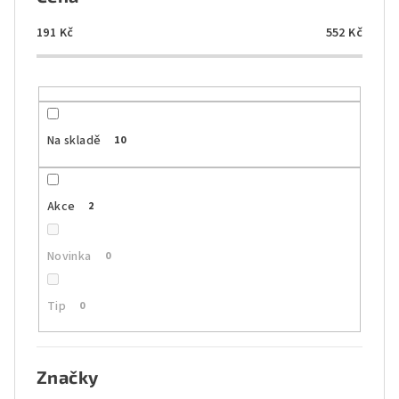
r
o
191
Kč
552
Kč
d
u
k
t
Na skladě
10
ů
Akce
2
Novinka
0
Tip
0
Značky