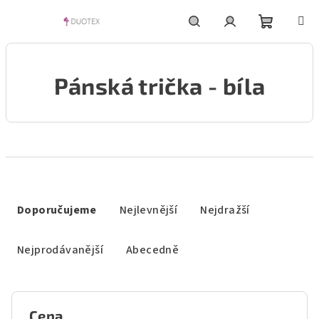
Přejít
na
obsah
Nákupní
Hledat
Přihlášení
Pánská trička - bíla
košík
Ř
a
Doporučujeme
Nejlevnější
Nejdražší
z
e
Nejprodávanější
Abecedně
n
í
p
Cena