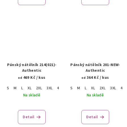
Pánský nátělník 214(021)-
Pánský nátělník 201-NEW-
Authentic
Authentic
469 Kč
/ kus
364 Kč
/ kus
od
od
S
M
L
XL
2XL
3XL
4XL
5XL
S
M
L
XL
2XL
3XL
4XL
Na skladě
Na skladě
Detail
Detail