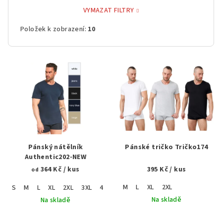
VYMAZAT FILTRY
Položek k zobrazení:
10
V
ý
p
i
s
p
r
Pánský nátělník
Pánské tričko Tričko174
o
Authentic202-NEW
364 Kč
/ kus
395 Kč
/ kus
d
od
u
M
L
XL
2XL
S
M
L
XL
2XL
3XL
4XL
5XL
k
Na skladě
Na skladě
t