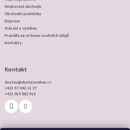
u
t
Hodnocení obchodu
í
Obchodní podmínky
Doprava
Vrácení a výměna
Pravidla na ochranu osobních údajů
Kontakty
Kontakt
duotex
@
duotexonline.cz
+421 57 442 11 37
+421 915 882 913