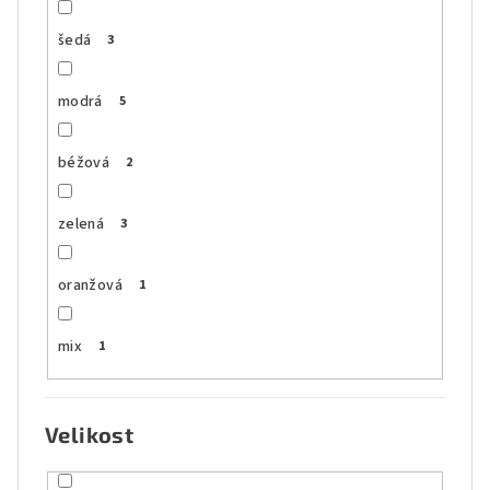
šedá
3
modrá
5
béžová
2
zelená
3
oranžová
1
mix
1
Velikost